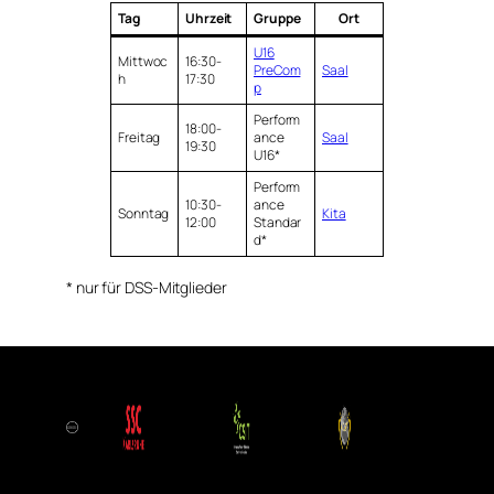
Tag
Uhrzeit
Gruppe
Ort
U16
Mittwoc
16:30-
PreCom
Saal
h
17:30
p
Perform
18:00-
Freitag
ance
Saal
19:30
U16*
Perform
10:30-
ance
Sonntag
Kita
12:00
Standar
d*
* nur für DSS-Mitglieder