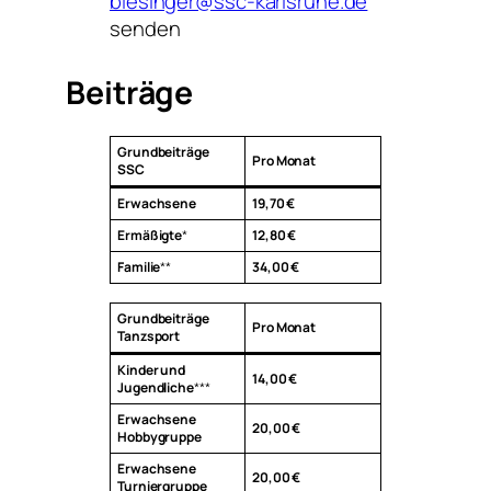
blesinger@ssc-karlsruhe.de
senden
Beiträge
Grundbeiträge
Pro Monat
SSC
Erwachsene
19,70 €
Ermäßigte
*
12,80 €
Familie
**
34,00 €
Grundbeiträge
Pro Monat
Tanzsport
Kinder und
14,00 €
Jugendliche
***
Erwachsene
20,00 €
Hobbygruppe
Erwachsene
20,00 €
Turniergruppe